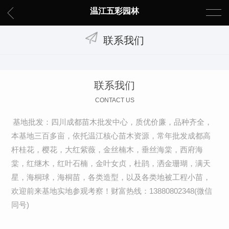
温江五彩园林
联系我们
联系我们
CONTACT US
基地批发：四川成都苗木批发中心，质优价廉，品种齐全，
本基地三百多亩，依托温江核心苗木资源，常年批发成都高
杆桂花，樱花，大红紫薇，金丝楠木，垂丝海棠，西府海
棠，红继木，红叶石楠，金叶女贞，杜鹃，洒金珊瑚，满天
星，海桐球，海桐苗，各类造型，以及各类地被工程小苗，
欢迎前来基地实地参观考察！财富热线：13880802348(微信
同号)