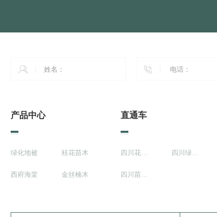
产品中心
直通车
绿化地被
桂花苗木
四川花卉种植基地
四川绿化地被植物
西府海棠
金丝楠木
四川苗木供应