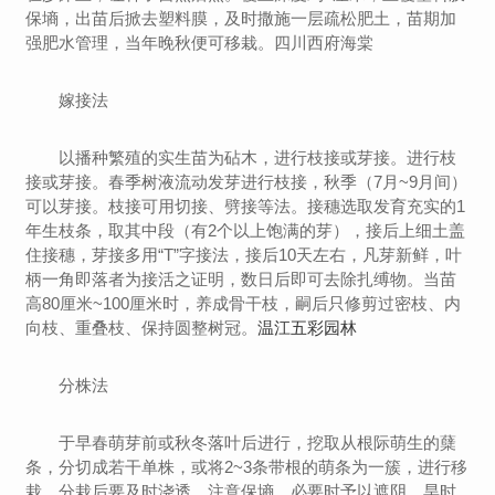
保墒，出苗后掀去塑料膜，及时撒施一层疏松肥土，苗期加
强肥水管理，当年晚秋便可移栽。四川西府海棠
嫁接法
以播种繁殖的实生苗为砧木，进行枝接或芽接。进行枝
接或芽接。春季树液流动发芽进行枝接，秋季（7月~9月间）
可以芽接。枝接可用切接、劈接等法。接穗选取发育充实的1
年生枝条，取其中段（有2个以上饱满的芽），接后上细土盖
住接穗，芽接多用“T”字接法，接后10天左右，凡芽新鲜，叶
柄一角即落者为接活之证明，数日后即可去除扎缚物。当苗
高80厘米~100厘米时，养成骨干枝，嗣后只修剪过密枝、内
向枝、重叠枝、保持圆整树冠。
温江五彩园林
分株法
于早春萌芽前或秋冬落叶后进行，挖取从根际萌生的蘖
条，分切成若干单株，或将2~3条带根的萌条为一簇，进行移
栽。分栽后要及时浇透，注意保墒，必要时予以遮阴，旱时