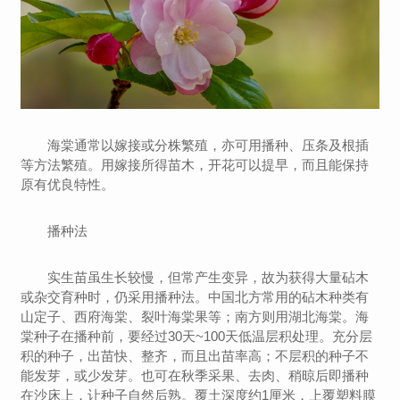
海棠通常以嫁接或分株繁殖，亦可用播种、压条及根插
等方法繁殖。用嫁接所得苗木，开花可以提早，而且能保持
原有优良特性。
播种法
实生苗虽生长较慢，但常产生变异，故为获得大量砧木
或杂交育种时，仍采用播种法。中国北方常用的砧木种类有
山定子、西府海棠、裂叶海棠果等；南方则用湖北海棠。海
棠种子在播种前，要经过30天~100天低温层积处理。充分层
积的种子，出苗快、整齐，而且出苗率高；不层积的种子不
能发芽，或少发芽。也可在秋季采果、去肉、稍晾后即播种
在沙床上，让种子自然后熟。覆土深度约1厘米，上覆塑料膜